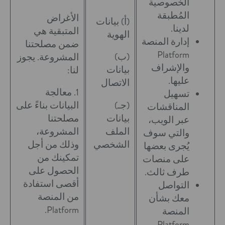
الخصوصية
المُطبقة
الأغراض
(أ) بيانات
لدينا.
المتبقية هي
الهوية
إدارة المنصة
ضمن مصلحتنا
Platform
(ب)
المشروعة. يجوز
والإشراف
بيانات
لنا:
عليها.
الاتصال
1. معالجة
تسهيل
(جـ)
البيانات بناءً على
المناقشات
بيانات
مصلحتنا
عبر الويب،
الملف
المشروعة،
والتي سوف
الشخصي
وذلك من أجل
يُجرى بعضها
تمكينك من
على منصات
الحصول على
طرف ثالث.
أقصى استفادة
التواصل
من المنصة
معك بشأن
Platform.
المنصة
Platform،