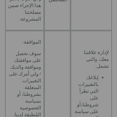
هذا الإجراء ضمن
مصلحتنا
المشروعة.
الموافقة:
لإدارة علاقتنا
سوف نحصل
معك، والتي
على موافقتك
تشمل:
وموافقة والديك
/ ولي أمرك على
إبلاغك
التغييرات
بالتغييرات
المتعلقة
التي تطرأ
بشروطنا، أو
على
بسياسة
شروطنا،أو
الخصوصية
على سياسة
المُطبقة لدينا.