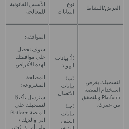
نوع
الأسس القانونية
الغرض/النشاط
البيانات
للمعالجة
الموافقة:
سوف نحصل
على موافقتك
(أ) بيانات
لهذه الأغراض.
الهوية
المصلحة
(ب)
لتسجيلك بغرض
المشروعة:
بيانات
استخدام المنصة
الاتصال
Platform وللتحقق
سنرسل تأكيدًا
من عمرك.
لتسجيلك على
(جـ)
المنصة Platform
بيانات
إلى والديك /
الملف
ولي أمرك. يُعتبر
الشخصي