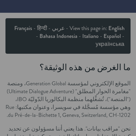
English
View this page in:
-
عربي
-
हिन्दी
-
Français
-
Bahasa Indonesia
-
Italiano
-
Español
-
українська
ما الغرض من هذه الوثيقة؟
الموقع الإلكتروني لمؤسسة Generation Global، ومنصة
"مغامرة الحوار المطلق" (Ultimate Dialogue Adventure)
("المنصة")، تُشغِّلهما منظمة البكالوريا الدّوليّة IBO،
وهي مؤسسة مُسجَّلة في سويسرا، وعنوان مكتبها: Rue
du Pré-de-la-Bichette 1, Geneva, Switzerland, CH-1202.
نحن "مراقب بيانات". هذا يعني أننا مسؤولون عن تحديد