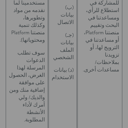
للمشاركة في
مستخدمينا لما
(ب)
استطلاع للرأي،
نقدمه من مواد
بيانات
ومساعدتنا في
وتطويرها،
الاتصال
البحث وتقييم
وكذلك تنمية
منصتنا Platform،
منصتنا Platform
(جـ)
أو مساعدتنا في
ومحتوياتها).
بيانات
الترويج لها، أو
الملف
سوف تطلب
تزويدنا
الشخصي
الدعوات
بملاحظات/
المرسلة لهذا
مساعدات أخرى.
(د) بيانات
الغرض، الحصول
الاستخدام
على موافقة
إضافية منك ومن
والديك/ ولي
أمرك لأداء
الأنشطة
المطلوبة.