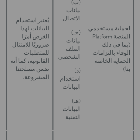
(ب)
بيانات
الاتصال
يُعتبر استخدام
لحماية مستخدمي
البيانات لهذا
(جـ)
المنصة Platform
الغرض أمرًا
بيانات
(بما في ذلك
ضروريًا للامتثال
الملف
الوفاء بالتزامات
للمتطلبات
الشخصي
الحماية الخاصة
القانونية، كما أنه
بنا)
ضمن مصلحتنا
(د)
المشروعة.
استخدام
البيانات
(هـ)
البيانات
التقنية