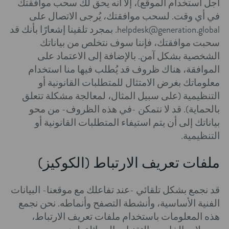
أجل استخدام الموقع)، إلا أنه يحق لك سحب موافقتك
في أي وقت. لسحب موافقتك، يُرجى الاتصال على
helpdesk@generation.global. بمجرد تلقينا إشعارًا بأنك قد
سحبت موافقتك، فإننا سوف نتخلص من بياناتك
الشخصية بشكل آمن. بالإضافة إلى الاعتماد على
الموافقة، هناك ظروف قد يُطلب فيها منا استخدام
معلوماتك بغرض الامتثال للمتطلبات القانونية أو
التنظيمية (على سبيل المثال، لمعالجة مشكلة تتعلق
بالحماية). قد لا نتمكن -في هذه الظروف- من محو
بياناتك إلى أن يتم استيفاء المتطلبات القانونية أو
التنظيمية.
ملفات تعريف الارتباط (الكوكيز)
قد نجمع بشكل تلقائي -عند تفاعلك مع موقعنا- البيانات
الفنية الأساسية، وأنشطة التصفح وأنماطه. نحن نجمع
هذه المعلومات باستخدام ملفات تعريف الارتباط،