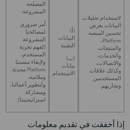
المصلحة
المشروعة:
لاستخدام تحليلات
أمر ضروري
البيانات بغرض
(أ)
لمصالحنا
تحسين المنصة
البيانات
المشروعة
Platform،
التقنية
(لفهم تجربة
والمنتجات
المستخدم،
والخدمات،
(ب)
ولإبقاء منصتنا
والاتصالات،
بيانات
Platform محدثة
وكذلك علاقات
الاستخدام
وملائمة،
المستخدمين
ولتطوير أعمالنا،
وتجاربهم.
ومشاركة
استراتيجيتنا).
إذا أخفقت في تقديم معلومات