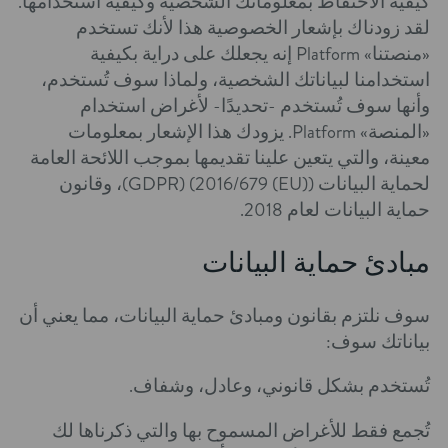
كيفية الاحتفاظ بمعلوماتك الشخصية وكيفية استخدامها.
لقد زودناك بإشعار الخصوصية هذا لأنك تستخدم
«منصتنا» Platform إنه يجعلك على دراية بكيفية
استخدامنا لبياناتك الشخصية، ولماذا سوف تُستخدم،
وأنها سوف تُستخدم -تحديدًا- لأغراض استخدام
«المنصة» Platform. يزودك هذا الإشعار بمعلومات
معينة، والتي يتعين علينا تقديمها بموجب اللائحة العامة
لحماية البيانات ((EU) 2016/679) (GDPR)، وقانون
حماية البيانات لعام 2018.
مبادئ حماية البيانات
سوف نلتزم بقانون ومبادئ حماية البيانات، مما يعني أن
بياناتك سوف:
تُستخدم بشكل قانوني، وعادل، وشفاف.
تُجمع فقط للأغراض المسموح بها والتي ذكرناها لك