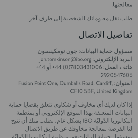
معالجتها.
طلب نقل معلوماتك الشخصية إلى طرف آخر.
تفاصيل الاتصال
مسؤول حماية البيانات: جون تومكينسون
البريد الإلكتروني:
jon.tomkinson@ibo.org
هاتف العمل:
+44 (0)7803431006
أو
+44
2920547606
العنوان:
Fusion Point One, Dumballs Road, Cardiff,
CF10 5BF, United Kingdom
إذا كان لديك أي مخاوف أو شكاوى تتعلق بقضايا حماية
البيانات المتعلقة بهذا الموقع الإلكتروني أو بمنظمة
البكالوريا الدّوليّة IBO بشكل عام، نطلب منك أن تتيح
لنا الفرصة لمعالجة مخاوفك عن طريق الاتصال
بمسؤول حماية البيانات في منظمة البكالوريا الدّوليّة