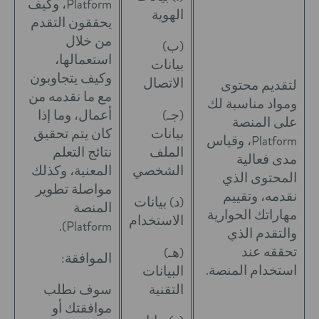
Platform، وكيف
الهوية
يحققون التقدم
من خلال
(ب)
استعمالها،
بيانات
وكيف يتجاوبون
الاتصال
لتقديم محتوى
مع ما نقدمه من
ومواد مناسبة لك
(جـ)
أعمال، وما إذا
على المنصة
بيانات
كان يتم تحقيق
Platform، وقياس
الملف
نتائج التعلم
مدى فعالية
الشخصي
المعنية، وكذلك
المحتوى الذي
مواصلة تطوير
نقدمه، وتقييم
(د) بيانات
المنصة
مهاراتك الحوارية
الاستخدام
Platform).
والتقدم الذي
تحققه عند
(هـ)
الموافقة:
استخدام المنصة.
البيانات
التقنية
سوف نطلب
موافقتك أو