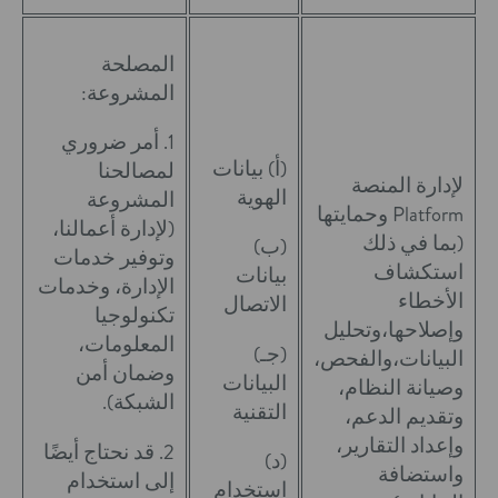
المصلحة
المشروعة:
1. أمر ضروري
(أ) بيانات
لمصالحنا
لإدارة المنصة
الهوية
المشروعة
Platform وحمايتها
(لإدارة أعمالنا،
(بما في ذلك
(ب)
وتوفير خدمات
استكشاف
بيانات
الإدارة، وخدمات
الأخطاء
الاتصال
تكنولوجيا
وإصلاحها،وتحليل
المعلومات،
(جـ)
البيانات،والفحص،
وضمان أمن
البيانات
وصيانة النظام،
الشبكة).
التقنية
وتقديم الدعم،
وإعداد التقارير،
2. قد نحتاج أيضًا
(د)
واستضافة
إلى استخدام
استخدام